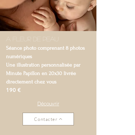
A FLEUR DE PEAU
Séance photo comprenant 8 photos
numériques
Une
illustration
personnalisée par
Minute Papillon
en 20x30 livrée
directement chez vous
190 €
Découvrir
Contacter