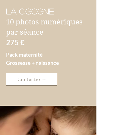
LA CIGOGNE
10 photos numériques
par séance
275 €
Pack maternité
Grossesse + naissance
Contacter