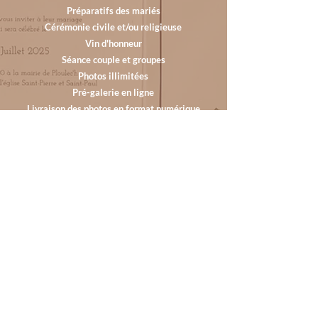
Préparatifs des mariés
Cérémonie civile et/ou religieuse
Vin d'honneur
Séance couple et groupes
Photos illimitées
Pré-galerie en ligne
Livraison des photos en format numérique
sur clé USB dans un joli coffret
1500 €
Contacter
Frais déplacements offerts jusqu'à 20 km autour de Lanvollon, au
delà, prévoir 0,40 cts/km aller/retour
3