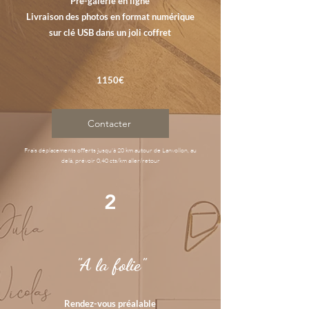
Pré-galerie en ligne
Livraison des photos en format numérique
sur clé USB dans un joli coffret
1150€
Contacter
Frais déplacements offerts jusqu'à 20 km autour de Lanvollon, au
delà, prévoir 0,40 cts/km aller/retour
2
"A la folie"
Rendez-vous préalable